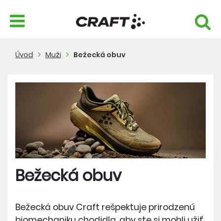
Úvod
Muži
Bežecká obuv
Bežecká obuv
Bežecká obuv Craft rešpektuje prirodzenú
biomechaniku chodidla, aby ste si mohli užiť