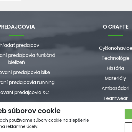
PREDAJCOVIA
O CRAFTE
hľadať predajcov
Cyklonohavic
aní predajcovia funkčná
Technológie
bielizeň
História
ovaní predajcovia bike
Materiály
aní predajcovia running
Ambasádori
zovaní predajcovia XC
Teamwear
Custom kolekci
eb súborov cookie
Pravidlá ochrany osobn
ach používame súbory cookie na zlepšenie
 na reklamné účely.