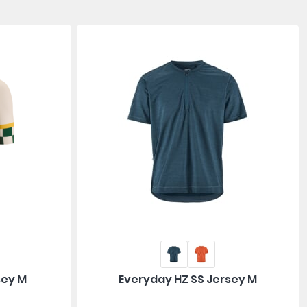
sey M
Everyday HZ SS Jersey M