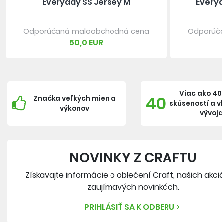
Everyday SS Jersey M
Every
Odporúčaná maloobchodná cena
Odporúč
50,0 EUR
Viac ako 40
40
Značka veľkých mien a
skúseností a 
výkonov
vývoj
NOVINKY Z CRAFTU
Získavajte informácie o oblečení Craft, našich akci
zaujímavých novinkách.
PRIHLÁSIŤ SA K ODBERU