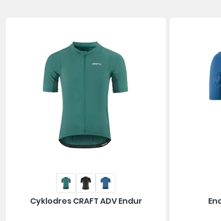
Cyklodres CRAFT ADV Endur
En