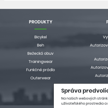
PRODUKTY
Bicykel
Vy
Beh
Autorizov
Bežecká obuv
Autoriz
Trainingwear
Autorizov
Funkčné prádlo
Autori
Outerwear
Správa predvoli
Na našich webových stránk
užívateľského prostredia a