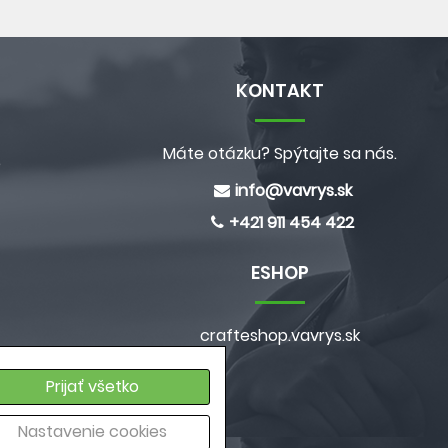
KONTAKT
Máte otázku? Spýtajte sa nás.
e
info@
vavrys.sk
+421 911 454 422
ESHOP
crafteshop.vavrys.sk
a
Prijať všetko
ých údajov
Nastavenie cookies