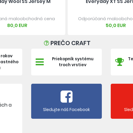
day Wool SS Jersey M
Everyday XT SS Jer
aná maloobchodná cena
Odporúčaná maloobcho
80,0 EUR
50,0 EUR
PREČO CRAFT
 rokov
Priekopník systému
Te
vlastného
troch vrstiev
a
ách a
Sledujte náš Facebook
Sle