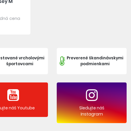
sey M
dná cena
stované vrcholovými
Preverené škandinávskymi
športovcami
podmienkami
dujte náš Youtube
Sledujte náš
Instagram