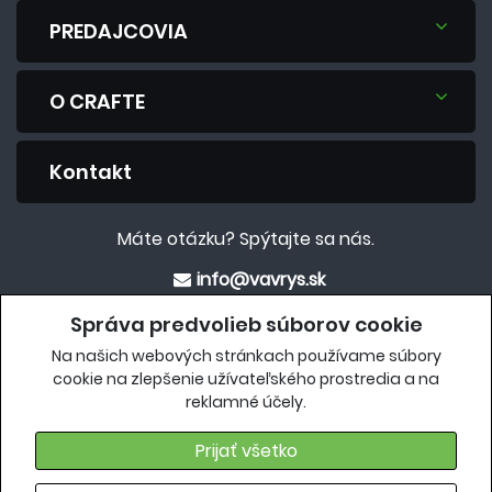
PREDAJCOVIA
O CRAFTE
Kontakt
Máte otázku? Spýtajte sa nás.
info@vavrys.sk
+421 911 454 422
Správa predvolieb súborov cookie
Na našich webových stránkach používame súbory
Eshop
cookie na zlepšenie užívateľského prostredia a na
reklamné účely.
crafteshop.vavrys.sk
Prijať všetko