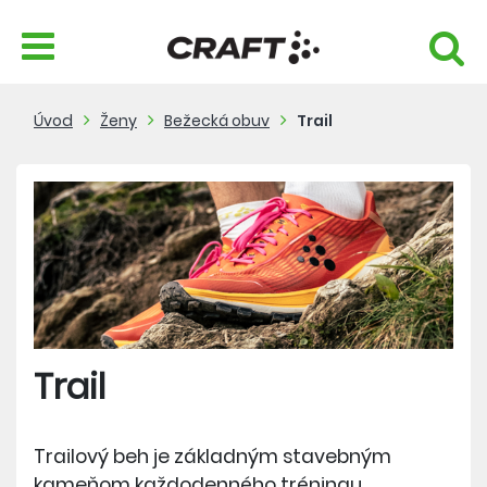
Úvod
Ženy
Bežecká obuv
Trail
Trail
Trailový beh je základným stavebným
kameňom každodenného tréningu