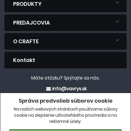
PRODUKTY
PREDAJCOVIA
O CRAFTE
Kontakt
Máte otázku? Spýtajte sa nás.
info@vavrys.sk
+421 911 454 422
Správa predvolieb súborov cookie
Na našich webových stránkach používame súbory
Eshop
cookie na zlepšenie užívateľského prostredia a na
reklamné účely.
crafteshop.vavrys.sk