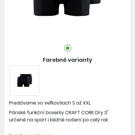
Farebné varianty
Predávame vo veľkostiach
S až XXL
Pánské funkční boxerky CRAFT CORE Dry 3"
určené na sport i běžné nošení po celý rok.
Materiál: 87% recyklovaný polyester, 13% elastan