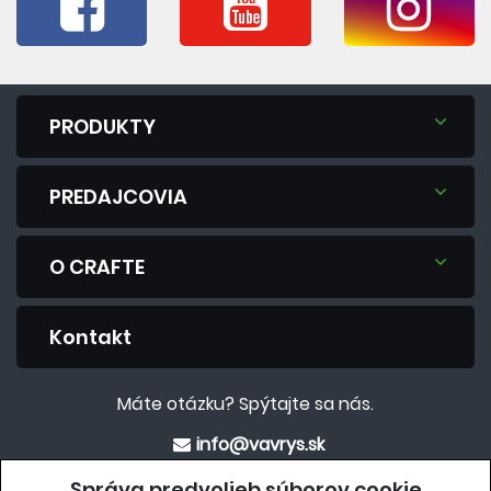
PRODUKTY
PREDAJCOVIA
O CRAFTE
Kontakt
Máte otázku? Spýtajte sa nás.
info@vavrys.sk
+421 911 454 422
Správa predvolieb súborov cookie