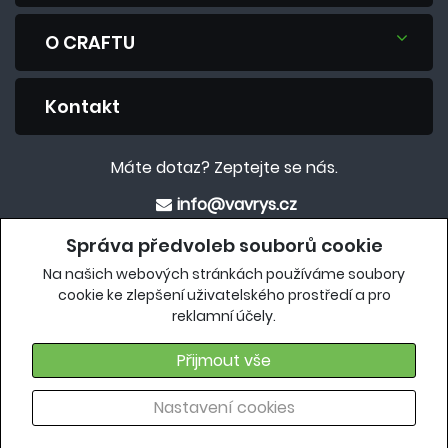
O CRAFTU
Kontakt
Máte dotaz? Zeptejte se nás.
info@vavrys.cz
+420 575 570 913
Správa předvoleb souborů cookie
Na našich webových stránkách používáme soubory
Eshop
cookie ke zlepšení uživatelského prostředí a pro
reklamní účely.
crafteshop.vavrys.cz
Přijmout vše
Nastavení cookies
Copyright 2018, Všechna práva vyhrazena |
craft.vavrys.cz