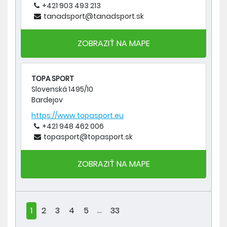
+421 903 493 213
tanadsport@tanadsport.sk
ZOBRAZIŤ NA MAPE
TOPA SPORT
Slovenská 1495/10
Bardejov
https://www.topasport.eu
+421 948 462 006
topasport@topasport.sk
ZOBRAZIŤ NA MAPE
...
1
2
3
4
5
33