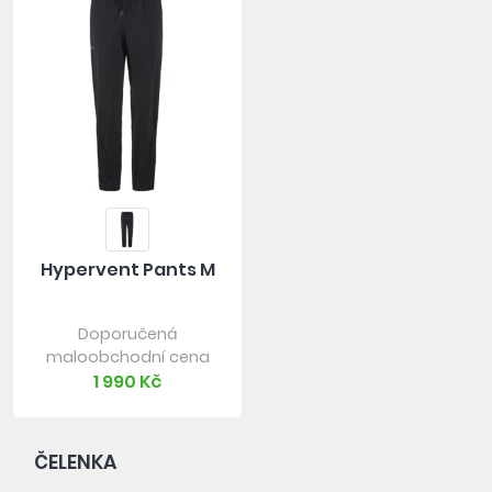
Hypervent Pants M
Doporučená
maloobchodní cena
1 990 Kč
ČELENKA