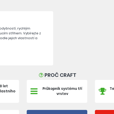
rodyšností, rychlým
ím střihem. Vybírejte z
odle jejich vlastností a
PROČ CRAFT
0 let
Průkopník systému tří
Te
vlastního
vrstev
e