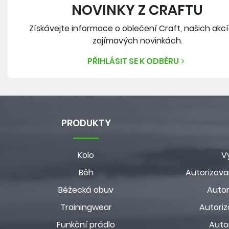
NOVINKY Z CRAFTU
Získávejte informace o oblečení Craft, našich akc
zajímavých novinkách.
PŘIHLÁSIT SE K ODBĚRU
PRODUKTY
Kolo
V
Běh
Autorizova
Běžecká obuv
Autor
Trainingwear
Autoriz
Funkční prádlo
Auto