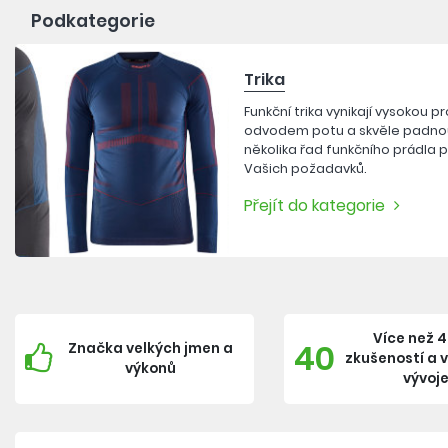
Podkategorie
Trika
Funkční trika vynikají vysokou p
odvodem potu a skvěle padnouc
několika řad funkčního prádla p
Vašich požadavků.
Přejít do kategorie
Více než 4
40
Značka velkých jmen a
zkušeností a 
výkonů
vývoj