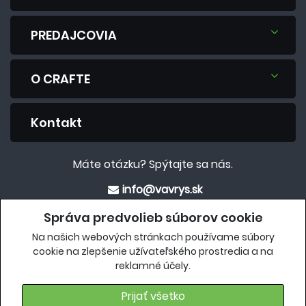
PREDAJCOVIA
O CRAFTE
Kontakt
Máte otázku? Spýtajte sa nás.
info@vavrys.sk
+421 911 454 422
Správa predvolieb súborov cookie
Na našich webových stránkach používame súbory
Eshop
cookie na zlepšenie užívateľského prostredia a na
reklamné účely.
crafteshop.vavrys.sk
Prijať všetko