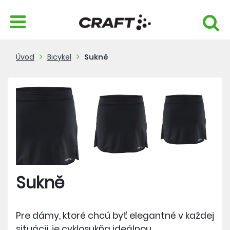
Úvod
Bicykel
Sukně
Sukně
Pre dámy, ktoré chcú byť elegantné v každej
situácii, je cyklosukňa ideálnou