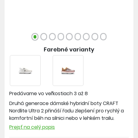
Farebné varianty
Predávame vo veľkostiach
3 až 8
Druhá generace dámské hybridní boty CRAFT
Nordlite Ultra 2 přináší řadu zlepšení pro rychlý a
komfortní běh na silnici nebo v lehkém trailu.
Zásadního přepracování se dočkal svršek boty,
Prejsť na celý popis
který je utkán z odolného polyesterového meshe