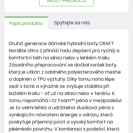
NÁJSŤ PREDAJCU
Výška tlumení ve špičce: 33 mm
Drop: 6 mm
Spýtajte sa nás
Popis produktu
Cr Foam™ je ultralehká a udržitelná dusíková
pěna s vynikajícím návratem energie v odrazu,
Druhá generace dámské hybridní boty CRAFT
která poskytuje příjemný pocit a vysoký komfort
Nordlite Ultra 2 přináší řadu zlepšení pro rychlý a
na jakémkoliv povrchu.
komfortní běh na silnici nebo v lehkém trailu.
Pěna je vyrobena technologií šetrnou k životnímu
Zásadního přepracování se dočkal svršek boty,
prostředí, která zahrnuje netoxický proces bez
který je utkán z odolného polyesterového meshe
chemických přísad do základního materiálu.
a doplněn o TPU výztuhy. Díky tomu noha lépe
Jednotlivé složky jsou vstřikovány pod vysokou
sedí v botě a výrazně se zvyšuje stabilita při
teplotou a tlakem, čímž zlepšují vlastnosti pěny.
každém kroku - ať už na silnici nebo v terénu. K
Výsledkem je vysoce výkonná pěna ohleduplná
tomu napomáhá i Cr Foam™ pěna v mezipodešvi.
k přírodě.
Je to velmi lehká a udržitelná dusíková pěna s
vynikajícím návratem energie v odrazu, která
poskytuje příjemný pocit a vysoký komfort na
jakémkoliv povrchu. V kombinaci s podešví, která