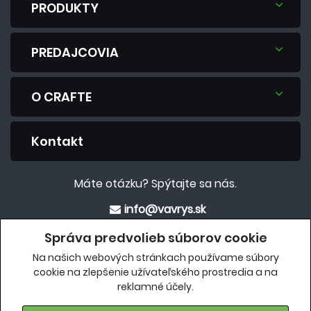
PRODUKTY
PREDAJCOVIA
O CRAFTE
Kontakt
Máte otázku? Spýtajte sa nás.
info@vavrys.sk
+421 911 454 422
Správa predvolieb súborov cookie
Na našich webových stránkach používame súbory
Eshop
cookie na zlepšenie užívateľského prostredia a na
reklamné účely.
crafteshop.vavrys.sk