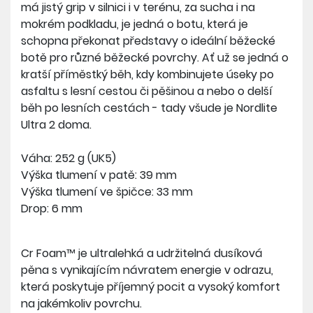
má jistý grip v silnici i v terénu, za sucha i na
mokrém podkladu, je jedná o botu, která je
schopna překonat představy o ideální běžecké
botě pro různé běžecké povrchy. Ať už se jedná o
kratší příměstký běh, kdy kombinujete úseky po
asfaltu s lesní cestou či pěšinou a nebo o delší
běh po lesních cestách - tady všude je Nordlite
Ultra 2 doma.
Váha: 252 g (UK5)
Výška tlumení v patě: 39 mm
Výška tlumení ve špičce: 33 mm
Drop: 6 mm
Cr Foam™ je ultralehká a udržitelná dusíková
pěna s vynikajícím návratem energie v odrazu,
která poskytuje příjemný pocit a vysoký komfort
na jakémkoliv povrchu.