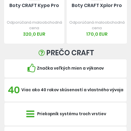
Boty CRAFT Kype Pro
Boty CRAFT Xplor Pro
Odporúčaná maloobchodná
Odporúčaná maloobchodná
cena
cena
320,0 EUR
170,0 EUR
PREČO CRAFT
Značka veľkých mien a výkonov
40
Viac ako 40 rokov skúseností a vlastného vývoja
Priekopník systému troch vrstiev