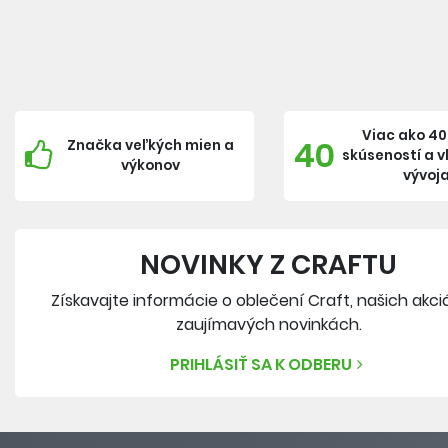
Viac ako 40
40
Značka veľkých mien a
skúseností a 
výkonov
vývoj
NOVINKY Z CRAFTU
Získavajte informácie o oblečení Craft, našich akci
zaujímavých novinkách.
PRIHLÁSIŤ SA K ODBERU