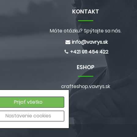
KONTAKT
Máte otázku? Spýtajte sa nás.
e
info@
vavrys.sk
+421 911 454 422
ESHOP
crafteshop.vavrys.sk
a
Prijať všetko
ých údajov
Nastavenie cookies