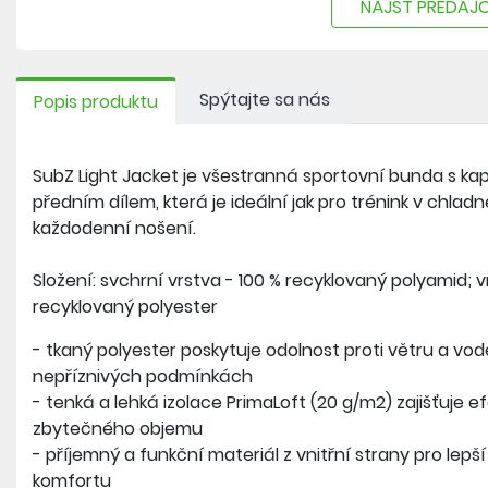
NÁJSŤ PREDAJ
Spýtajte sa nás
Popis produktu
SubZ Light Jacket je všestranná sportovní bunda s k
předním dílem, která je ideální jak pro trénink v chlad
každodenní nošení.
Složení: svchrní vrstva - 100 % recyklovaný polyamid; vn
recyklovaný polyester
- tkaný polyester poskytuje odolnost proti větru a vod
nepříznivých podmínkách
- tenká a lehká izolace PrimaLoft (20 g/m2) zajišťuje ef
zbytečného objemu
- příjemný a funkční materiál z vnitřní strany pro lepš
komfortu