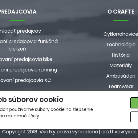
PREDAJCOVIA
O CRAFTE
hľadať predajcov
Cyklonohavic
aní predajcovia funkčná
Technológie
bielizeň
História
ovaní predajcovia bike
Materiály
aní predajcovia running
Ambasádori
zovaní predajcovia XC
Teamwear
Custom kolekci
eb súborov cookie
Pravidlá ochrany osobn
ach používame súbory cookie na zlepšenie
 na reklamné účely.
Copyright 2018. Všetky práva vyhradené |
craft.vavrys.sk