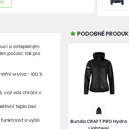
CU
PODOBNÉ PRODUKT
apucí a zatepleným
ném počasí, tak pro
itřní vrstva - 100 %
ě, což vás chrání v
ektivní teplo bez
í funkčnost a vyšší
Bunda CRAFT PRO Hydro
Lightwei