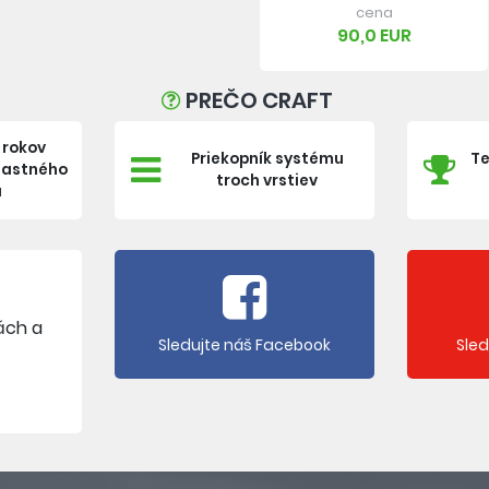
cena
90,0 EUR
PREČO CRAFT
 rokov
Priekopník systému
Te
vlastného
troch vrstiev
a
ách a
Sledujte náš Facebook
Sle