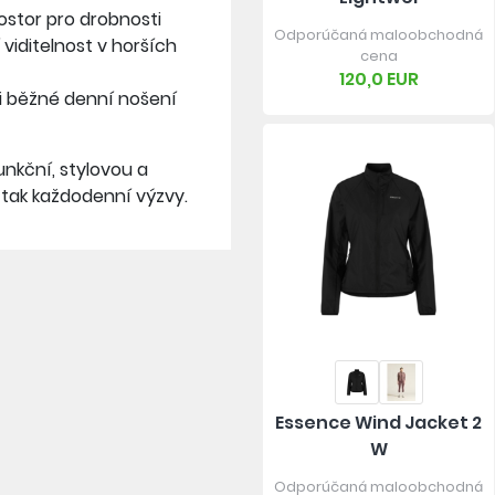
rostor pro drobnosti
Odporúčaná maloobchodná
 viditelnost v horších
cena
120,0 EUR
 i běžné denní nošení
funkční, stylovou a
 tak každodenní výzvy.
Essence Wind Jacket 2
W
Odporúčaná maloobchodná