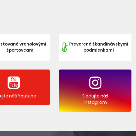
stované vrcholovými
Preverené škandinávskymi
športovcami
podmienkami
dujte náš Youtube
Sledujte náš
Instagram