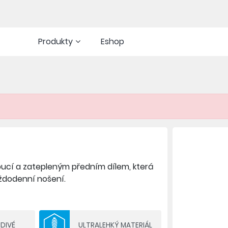
Produkty
Eshop
pucí a zatepleným předním dílem, která
aždodenní nošení.
nitřní vrstva - 100 % recyklovaný
DIVÉ
ULTRALEHKÝ MATERIÁL