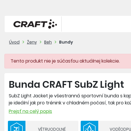
Úvod
Ženy
Beh
Bundy
Tento produkt nie je súčasťou aktuálnej kolekcie.
Bunda CRAFT SubZ Light
SubZ Light Jacket je všestranná sportovní bunda s ka
je ideální jak pro trénink v chladném počasí, tak pro k
Prejsť na celý popis
Složení: svchrní vrstva - 100 % recyklovaný polyamid; v
polyester
VĚTRUODOLNÉ
VODĚODPU