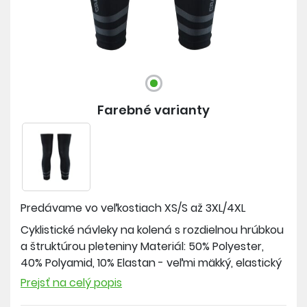
Farebné varianty
Predávame vo veľkostiach
XS/S až 3XL/4XL
Cyklistické návleky na kolená s rozdielnou hrúbkou
a štruktúrou pleteniny Materiál: 50% Polyester,
40% Polyamid, 10% Elastan - veľmi mäkký, elastický
materiál - rôzne štruktúry pleteniny na rôznych
Prejsť na celý popis
partiách s ohľadom na požiadavky ventilácie a