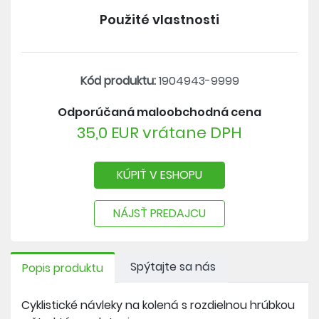
tepelnej izolácie - bodymappingové zóny -
Použité vlastnosti
bezšvové prechody medzi jednotlivými zónami -
ergonomický strih
Kód produktu:
1904943-9999
Odporúčaná maloobchodná cena
35,0 EUR vrátane DPH
KÚPIŤ V ESHOPU
NÁJSŤ PREDAJCU
Spýtajte sa nás
Popis produktu
Cyklistické návleky na kolená s rozdielnou hrúbkou