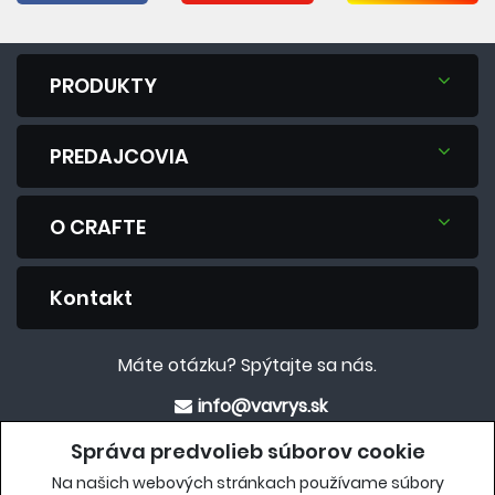
PRODUKTY
PREDAJCOVIA
O CRAFTE
Kontakt
Máte otázku? Spýtajte sa nás.
info@vavrys.sk
+421 911 454 422
Správa predvolieb súborov cookie
Na našich webových stránkach používame súbory