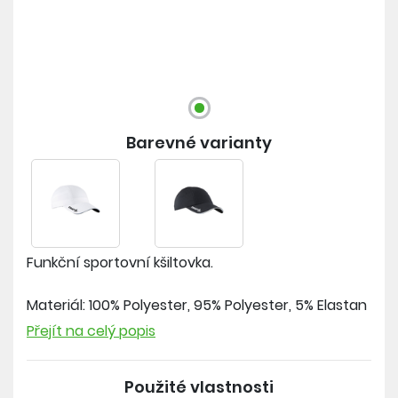
Barevné varianty
Funkční sportovní kšiltovka.
Materiál: 100% Polyester, 95% Polyester, 5% Elastan
Přejít na celý popis
- z vnitřní strany po obvodu hlavy meshový
materiál pro rychlý odvod potu
Použité vlastnosti
- vzadu regulace obvodu na suchý zip